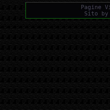
Pagine V
Sito by