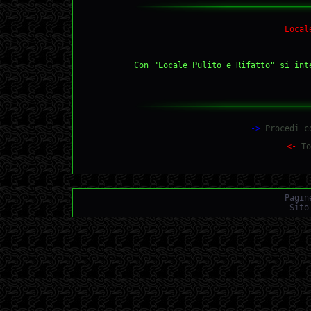
Local
Con "Locale Pulito e Rifatto" si int
->
Procedi co
<-
To
Pagin
Sito