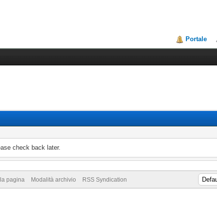
Portale
ease check back later.
lla pagina
Modalità archivio
RSS Syndication