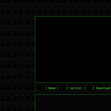
[ Home ]
[ Servizi ]
[ Download