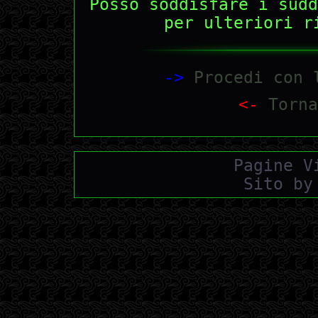
Posso soddisfare i sudd
per ulteriori r
->
Procedi con l
<-
Torna
Pagine V
Sito by