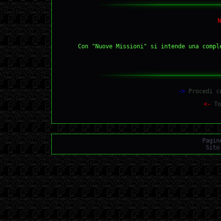
N
Con "Nuove Missioni" si intende una compl
->
Procedi co
<-
To
Pagin
Sito