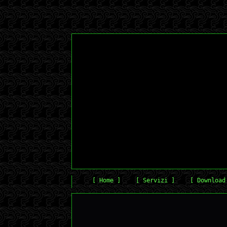
[ Home ]
[ Servizi ]
[ Download